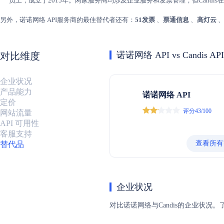
员工，成立于2015年。两家服务商均涉及企业服务和发票管理，但Candi
另外，诺诺网络 API服务商的最佳替代者还有：
51发票
、
票通信息
、
高灯云
诺诺网络 API vs Candis API
对比维度
企业状况
产品能力
诺诺网络 API
定价
评分43/100
网站流量
API 可用性
客服支持
查看所有
替代品
企业状况
对比诺诺网络与Candis的企业状