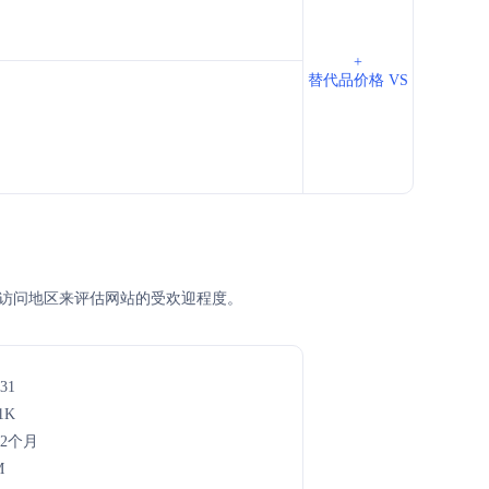
+
替代品价格 VS
名、主访问地区来评估网站的受欢迎程度。
31
1K
年2个月
M