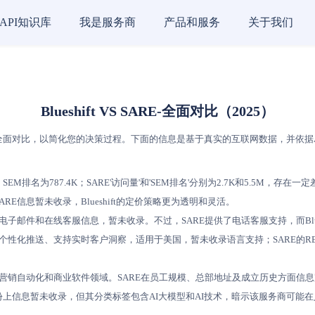
API知识库
我是服务商
产品和服务
关于我们
Blueshift VS SARE-全面对比（2025）
面对比，以简化您的决策过程。下面的信息是基于真实的互联网数据，并依据AI评分模
，SEM排名为787.4K；SARE'访问量'和'SEM排名'分别为2.7K和5.5M，存在一
ARE信息暂未收录，Blueshift的定价策略更为透明和灵活。
间、电子邮件和在线客服信息，暂未收录。不过，SARE提供了电话客服支持，而Blu
数据孤岛、发送个性化推送、支持实时客户洞察，适用于美国，暂未收录语言支持；SARE
聚焦于营销自动化和商业软件领域。SARE在员工规模、总部地址及成立历史方面信息
立年份上信息暂未收录，但其分类标签包含AI大模型和AI技术，暗示该服务商可