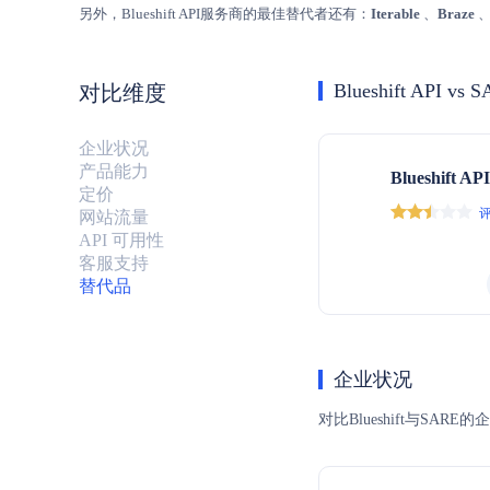
另外，Blueshift API服务商的最佳替代者还有：
Iterable
、
Braze
Blueshift API vs 
对比维度
企业状况
产品能力
Blueshift API
定价
评
网站流量
API 可用性
客服支持
替代品
企业状况
对比Blueshift与