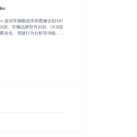
hts
ghts.dev 提供车辆数据库和图像识别API
N识别、车辆品牌型号识别、OCR技
匿名化、驾驶行为分析等功能。公
辆数字化、图像识别和文本提取领
0年的专业经验，助力企业降低运营
发展。