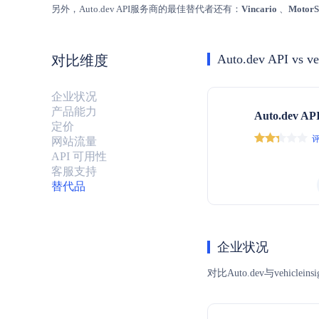
另外，Auto.dev API服务商的最佳替代者还有：
Vincario
、
MotorS
Auto.dev API vs ve
对比维度
企业状况
产品能力
Auto.dev AP
定价
评
网站流量
API 可用性
客服支持
替代品
企业状况
对比Auto.dev与ve