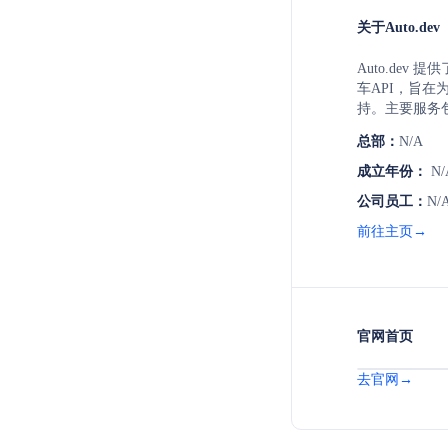
关于Auto.dev
Auto.de
车API，旨
持。主要服务
的年份、制造
总部：
N/A
自实体和在线
告，即将推出
成立年份：
N/
记录和最后已
公司员工：
N/
来自多个来源
前往主页→
官网首页
去官网→