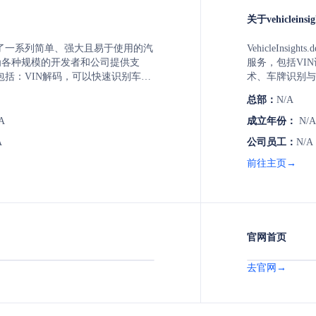
关于vehicleinsig
v 提供了一系列简单、强大且易于使用的汽
VehicleInsi
在为各种规模的开发者和公司提供支
服务，包括VI
包括：VIN解码，可以快速识别车辆
术、车牌识别与
商、型号等信息；车辆列表，提供来
司专注于北美车
总部：
N/A
经销商的全面车辆列表；车辆历史报
域，拥有超过1
，用于查找车辆的所有权问题、事故
成本，推动业务
A
成立年份：
N/A
知里程；车辆估价，即将推出，提供
A
公司员工：
N/A
的零售、交易、私人和批发价格。
前往主页→
官网首页
去官网→