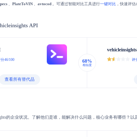
pecs
、
PlateToVIN
、
avtocod
。可通过智能对比工具进行
一键对比
，快速评估
hicleinsights API
I
vehicleinsight
分46/100
评分
68%
相似度
查看所有替代品
hicleinsights的企业状况。了解他们是谁，能解决什么问题，核心业务有