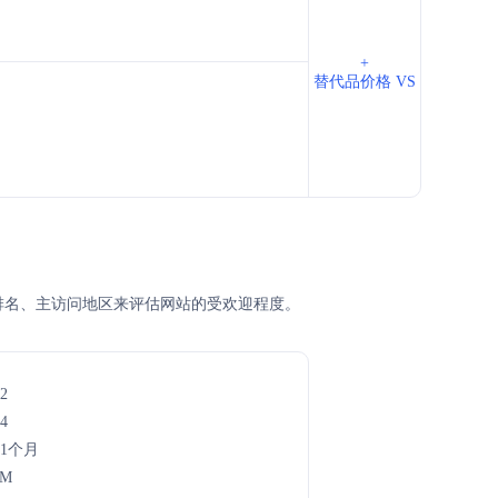
+
替代品价格 VS
龄、SEM排名、主访问地区来评估网站的受欢迎程度。
2
4
11个月
7M