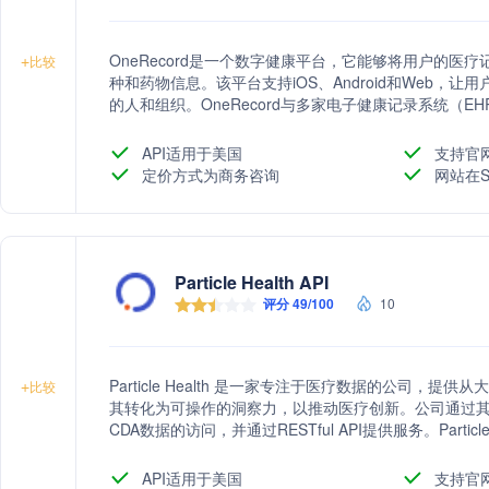
OneRecord是一个数字健康平台，它能够将用户的
+
比较
种和药物信息。该平台支持iOS、Android和Web，
的人和组织。OneRecord与多家电子健康记录系统（EHR）
API，以符合21世纪治愈法案下的信息封锁和患者访问
API适用于美国
支持官
定价方式为商务咨询
网站在S
Particle Health API
评分 49/100
10
Particle Health 是一家专注于医疗数据的公司，
+
比较
其转化为可操作的洞察力，以推动医疗创新。公司通过其核心
CDA数据的访问，并通过RESTful API提供服务。Parti
和电子健康记录（EHRs）的互操作性，旨在通过数据丰富Q
系统的集成工作。
API适用于美国
支持官