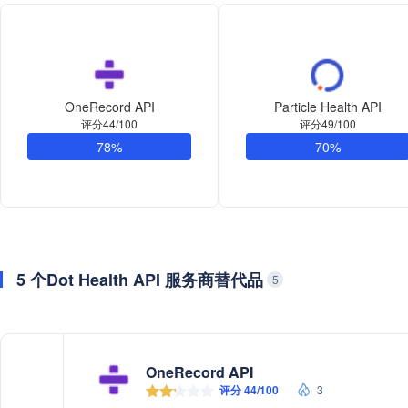
OneRecord API
Particle Health API
评分44/100
评分49/100
78%
70%
5 个Dot Health API 服务商替代品
5
OneRecord API
评分 44/100
3