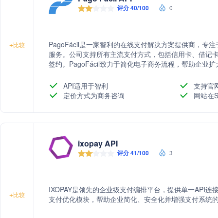
评分 40/100
0
PagoFácil是一家智利的在线支付解决方案提供商，
+
比较
服务。公司支持所有主流支付方式，包括信用卡、借记
签约。PagoFácil致力于简化电子商务流程，帮助企
服务和国际支付支持。
API适用于智利
支持官
定价方式为商务咨询
网站在S
ixopay API
评分 41/100
3
IXOPAY是领先的企业级支付编排平台，提供单一API
+
比较
支付优化模块，帮助企业简化、安全化并增强支付系统