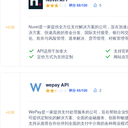
评分 56/100
5
Nuvei是一家提供全方位支付解决方案的公司，旨在加
+
比较
决方案、快速高效的资金分发、国际支付接受、银行间
化、欺诈与风险管理、退单解决、货币管理、对账管理
服务、分析仪表板、加密与数字资产、支付编排等支持服务
业等不同领域提供定制化的支付解决方案。
API适用于加拿大
支持官
定价方式为支持定制
网站在S
wepay API
评分 45/100
2
WePay是一家提供支付处理服务的公司，旨在帮助企
+
比较
司提供定制化的解决方案、全面的金融服务、创新和敏捷
支持从推荐合作伙伴到全面的支付中介商的各种商业模