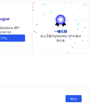
olutions API
一键比较
分39/100
深入比较DigitalsetGo API与最佳
77%
替代者
82%