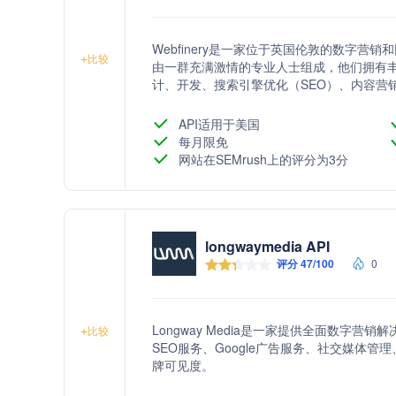
Webfinery是一家位于英国伦敦的数字
+
比较
由一群充满激情的专业人士组成，他们拥有丰富
计、开发、搜索引擎优化（SEO）、内容营
更多潜在客户并实现业务增长。通过创新的方法
足其不断变化的业务需求。
API适用于美国
每月限免
网站在SEMrush上的评分为3分
longwaymedia API
评分 47/100
0
Longway Media是一家提供全面数字
+
比较
SEO服务、Google广告服务、社交媒体
牌可见度。