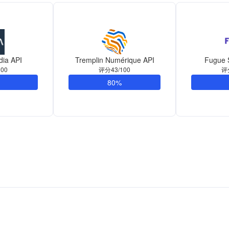
ia API
Tremplin Numérique API
Fugue S
00
评分43/100
评
80%