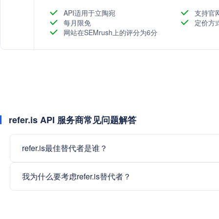
UrlBae还提供了一系列营销工具，包括自定义落地页、
等，并通过开发者API支持与第三方应用的集成。
API适用于立陶宛
支持官
每月限免
定价方
网站在SEMrush上的评分为6分
refer.is API 服务商常见问题解答
refer.is最佳替代者是谁？
我为什么要考虑refer.is替代者？