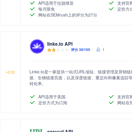
API适用于拉脱维亚
支持官
每月限免
定价方
网站在SEMrush上的评分为27分
linke.to API
评分 38/100
1
Linke.to是一家提供一站式URL缩短、链接管理及
+
比较
接、生物链接页面，以及深度链接、重定向和像素追踪
转化率。
API适用于美国
支持官
定价方式为订阅
网站在S
easyurl API