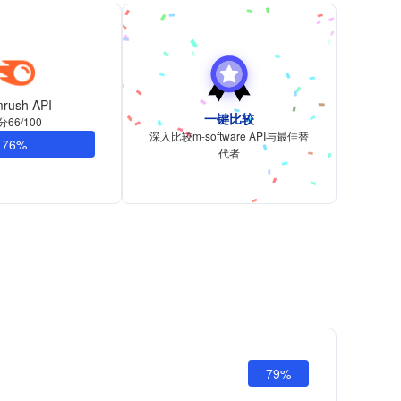
rush API
一键比较
分66/100
深入比较m-software API与最佳替
76%
代者
79%