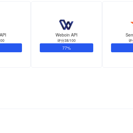
 API
Weboin API
Sem
00
评分38/100
评
77%