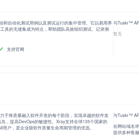
提供手动和自动化测试用例以及测试运行的集中管理。它以易用界
与Tuskr™ 
tHub等工具的无缝集成为特点，帮助团队高效组织测试、记录测
暂无
支持官网
具，致力于将质量融入软件开发的每个阶段，实现卓越的软件发
与Tuskr™
提高DevOps的敏捷性。Xray支持全球135个国家的
在网站域名评分
10M用户，是企业级软件质量生命周期管理的优选。
提供多种客