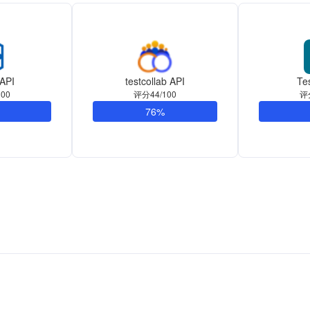
API
testcollab API
Tes
00
评分44/100
评
76%