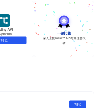
tiny API
一键比较
分38/100
深入比较Tuskr™ API与最佳替代
76%
者
78%