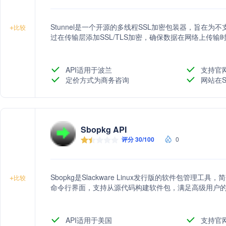
Stunnel是一个开源的多线程SSL加密包装器，旨在为
+
比较
过在传输层添加SSL/TLS加密，确保数据在网络上传输
API适用于波兰
支持官
定价方式为商务咨询
网站在S
Sbopkg API
评分 30/100
0
Sbopkg是Slackware Linux发行版的软件包管
+
比较
命令行界面，支持从源代码构建软件包，满足高级用户
API适用于美国
支持官