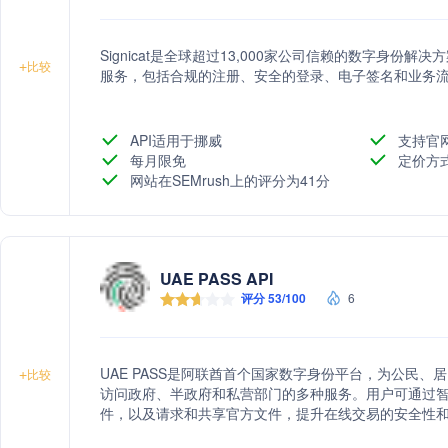
Signicat是全球超过13,000家公司信赖的数字身
+
比较
服务，包括合规的注册、安全的登录、电子签名和业务
API适用于挪威
支持官
每月限免
定价方
网站在SEMrush上的评分为41分
UAE PASS API
评分 53/100
6
UAE PASS是阿联酋首个国家数字身份平台，为公民
+
比较
访问政府、半政府和私营部门的多种服务。用户可通过
件，以及请求和共享官方文件，提升在线交易的安全性