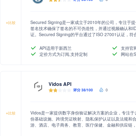
Secured Signing是一家成立于2010年的公司
+
比较
签名技术确保了签名的不可伪造性，并通过视频确认和I
证。Secured Signing的平台通过了ISO 27001认证
合规标准，适用于政府、法律、金融、医疗等多个行业
型，并通过API与常用工具无缝集成，提高文档处理的效
API适用于新西兰
支持官
定价方式为订阅,支持定制
网站在S
Vidos API
评分 38/100
0
Vidos是一家提供数字身份验证解决方案的企业，专注
+
比较
份基础设施、跨境凭证映射、隐私保护认证以及法规和
游、酒店、电子商务、教育、医疗保健、金融和供应链
规性。