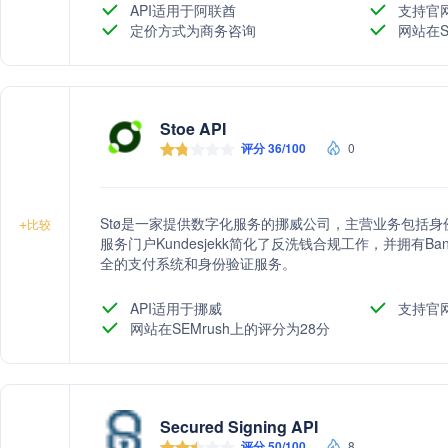
API适用于阿联酋
支持官
定价方式为商务咨询
网站在S
Stoe API
评分 36/100
0
Stø是一家提供数字化服务的挪威公司，主营业务包括身
+
比较
服务门户Kundesjekk简化了反洗钱合规工作，并拥有Ban
全的支付系统和身份验证服务。
API适用于挪威
支持官
网站在SEMrush上的评分为28分
Secured Signing API
评分 50/100
8