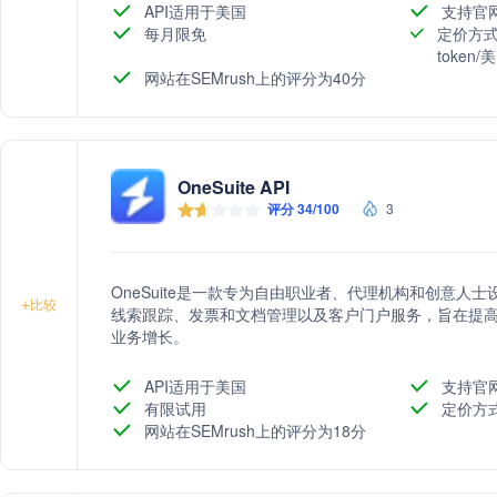
API适用于美国
支持官
每月限免
定价方式
token
网站在SEMrush上的评分为40分
OneSuite API
评分 34/100
3
OneSuite是一款专为自由职业者、代理机构和创意
+
比较
线索跟踪、发票和文档管理以及客户门户服务，旨在提
业务增长。
API适用于美国
支持官
有限试用
定价方
网站在SEMrush上的评分为18分