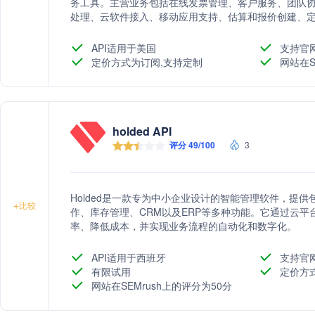
务工具。主营业务包括在线发票管理、客户服务、团队
处理、云软件接入、移动应用支持、估算和报价创建、
及详细的财务报告查看。
API适用于美国
支持官
定价方式为订阅,支持定制
网站在S
holded API
评分 49/100
3
Holded是一款专为中小企业设计的智能管理软件，提
+
比较
作、库存管理、CRM以及ERP等多种功能。它通过云
率、降低成本，并实现业务流程的自动化和数字化。
API适用于西班牙
支持官
有限试用
定价方
网站在SEMrush上的评分为50分