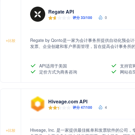
Regate API
评分 33/100
0
Regate by Qonto是一家为会计事务所提供自动
+
比较
发票、企业创建和客户界面管理，旨在提高会计事务所
API适用于美国
支持官
定价方式为商务咨询
网站在S
Hiveage.com API
评分 47/100
4
Hiveage, Inc. 是一家提供最佳账单和发票软件的
+
比较