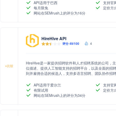
API适用于巴西
支持官
每月限免
定价方
网站在SEMrush上的评分为16分
HireHive API
评分 49/100
4
HireHive是一家提供招聘软件和人才招聘系统的公司
+
比较
位描述、提供人工智能支持的招聘平台，以及全面的招
到并雇佣合适的候选人，支持多语言招聘、团队协作招
API适用于爱尔兰
支持官
有限试用
定价方
网站在SEMrush上的评分为34分