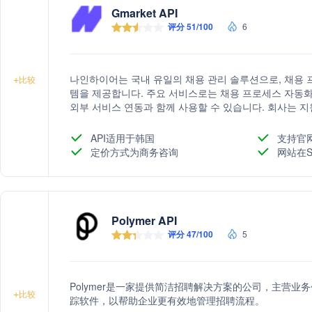
Gmarket API
评分 51/100
6
나인하이어는 국내 유일의 채용 관리 솔루션으로, 채용 
+
比较
템을 제공합니다. 주요 서비스로는 채용 프로세스 자동화,
외부 서비스 연동과 함께 사용할 수 있습니다. 회사는 
성을 높이는데 중점을 둡니다.
API适用于韩国
支持官
定价方式为商务咨询
网站在S
Polymer API
评分 47/100
5
Polymer是一家提供简洁招聘解决方案的公司，主营
+
比较
踪软件，以帮助企业更有效地管理招聘流程。