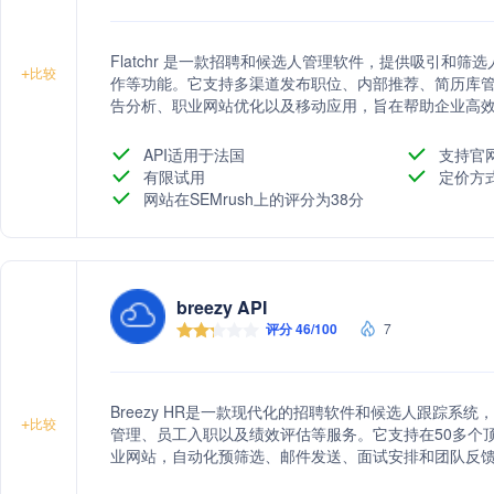
Flatchr 是一款招聘和候选人管理软件，提供吸引和
+
比较
作等功能。它支持多渠道发布职位、内部推荐、简历库
告分析、职业网站优化以及移动应用，旨在帮助企业高
API适用于法国
支持官
有限试用
定价方
网站在SEMrush上的评分为38分
breezy API
评分 46/100
7
Breezy HR是一款现代化的招聘软件和候选人跟踪系
+
比较
管理、员工入职以及绩效评估等服务。它支持在50多个
业网站，自动化预筛选、邮件发送、面试安排和团队反
供移动应用、世界级客户支持、免费模板资源和必要的