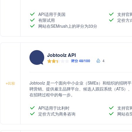
API适用于美国
支持官
有限试用
定价方
网站在SEMrush上的评分为33分
Jobtoolz API
评分 48/100
4
Jobtoolz 是一个面向中小企业（SMEs）和组织的
+
比较
聘营销。提供雇主品牌平台、候选人跟踪系统（ATS）
在招聘过程中的每一步。
API适用于比利时
支持官
定价方式为商务咨询
网站在S