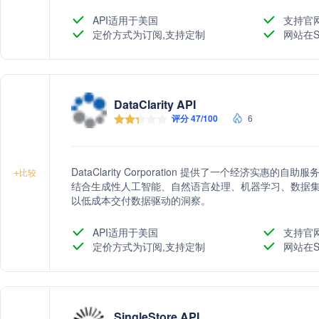
品化，增强用户参与度并创造额外收入。
API适用于美国
支持官
定价方式为订阅,支持定制
网站在S
DataClarity API
评分 47/100
6
DataClarity Corporation 提供了一个经济实惠
+
比较
结合生成性人工智能、自然语言处理、机器学习、数据
以低成本交付数据驱动的洞察。
API适用于美国
支持官
定价方式为订阅,支持定制
网站在S
SingleStore API