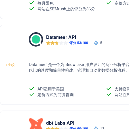
每月限免
定价方
网站在SEMrush上的评分为36分
Datameer API
评分 53/100
5
Datameer 是一个为 Snowflake 用户设计的商业
+
比较
伦比的速度和简单性构建、管理和自动化数据分析流程
API适用于美国
支持官
定价方式为商务咨询
网站在S
dbt Labs API
评分 60/100
12