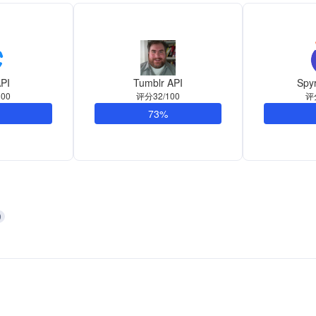
PI
Tumblr API
Spyr
00
评分32/100
评
73%
9