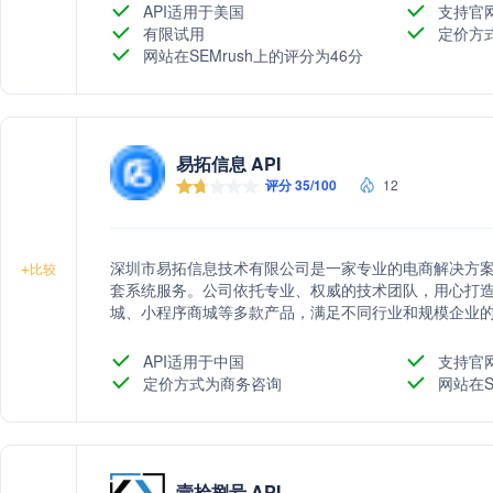
API适用于美国
支持官
有限试用
定价方
网站在SEMrush上的评分为46分
易拓信息 API
评分 35/100
12
深圳市易拓信息技术有限公司是一家专业的电商解决方
+
比较
套系统服务。公司依托专业、权威的技术团队，用心打造
城、小程序商城等多款产品，满足不同行业和规模企业
样化营销组合等功能，助力企业抢占市场先机，实现品
商、生鲜电商、母婴电商、综合百货等多行业解决方案
API适用于中国
支持官
力。
定价方式为商务咨询
网站在S
壹拾捌号 API