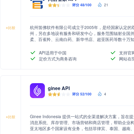
评分 48/100
21
杭州笛佛软件有限公司成立于2005年，是经国家认定的双软企业、高
+
比较
州，另在多地设有服务和研发中心，服务范围辐射全国
柔、百雀羚、云南白药、新华书店、超亚医药等数十万知
受用户好评！ 笛佛深度贯彻 “真心诚意、成人达己”的行为准则，以“为企业提供一站式数字化解决方案 ”
为使命，创新思路、整合资源、形成合力，采取“网店管家
API适用于中国
支持官
继续优化迭代网店管家产品，保持竞争力，另一方面以“
定价方式为商务咨询
网站在S
于为企业提供业务、财务、办公的一体化协作解决方案
ginee API
评分 52/100
4
Ginee Indonesia 提供一站式的全渠道解决方案
+
比较
消息系统、库存管理、市场营销和商店管理，帮助企业构建
亚太地区多个国家设有业务，包括菲律宾、泰国、越南