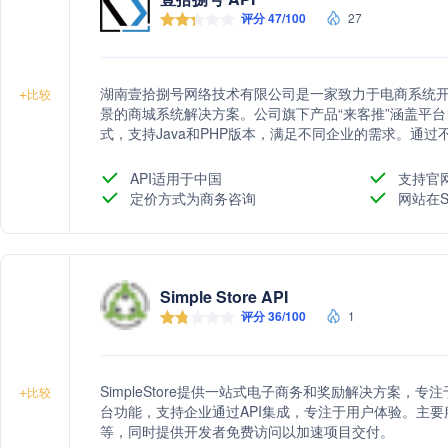
评分 47/100
27
湖南壹拾捌号网络技术有限公司是一家致力于电商系统
+
比较
景的商城系统解决方案。公司旗下产品“来客推”涵盖平
式，支持Java和PHP版本，满足不同企业的需求。通
术有限公司助力企业构建高效的电商运营体系，推动数
API适用于中国
支持官
定价方式为商务咨询
网站在S
Simple Store API
评分 36/100
1
SimpleStore提供一站式电子商务和奖励解决方案
+
比较
台功能，支持企业通过API集成，专注于用户体验。主
等，同时提供开发者免费访问以加速项目交付。