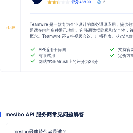
评分 48/100
5
Teamwire 是一款专为企业设计的商务通讯应用，提
+
比较
通话在内的多种通讯功能。它强调数据隐私和安全性，符合
概念。Teamwire 还支持视频会议、广播列表、状态消
以及Chatbot集成，实现工作流程自动化。此外，它
到大型企业的多样化需求。
API适用于德国
支持官
有限试用
定价方
网站在SEMrush上的评分为28分
mesibo API 服务商常见问题解答
mesibo最佳替代者是谁？