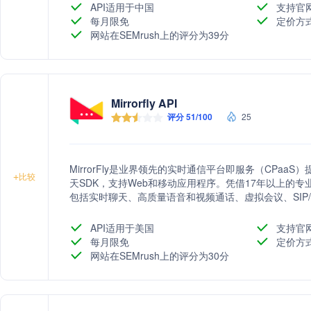
API适用于中国
支持官
每月限免
定价方
网站在SEMrush上的评分为39分
Mirrorfly API
评分 51/100
25
MirrorFly是业界领先的实时通信平台即服务（CPa
+
比较
天SDK，支持Web和移动应用程序。凭借17年以上的专业经
包括实时聊天、高质量语音和视频通话、虚拟会议、SIP/
升客户参与度和业务效率。公司提供100%定制化的服
保数据安全和隐私。此外，MirrorFly还提供全天候
API适用于美国
支持官
署定制化的通信应用。
每月限免
定价方
网站在SEMrush上的评分为30分