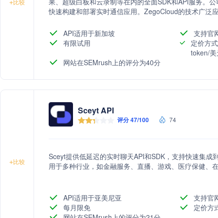
果、超级白板和云录制等在内的全面SDK和API服务。
+
比较
快速构建和部署实时通信应用。ZegoCloud的技术广
业，致力于提升用户体验，推动业务增长。
API适用于新加坡
支持官
有限试用
定价方式
token
网站在SEMrush上的评分为40分
Sceyt API
评分 47/100
74
Sceyt提供低延迟的实时聊天API和SDK，支持快速
+
比较
用于多种行业，如金融服务、直播、游戏、医疗保健、
API适用于亚美尼亚
支持官
每月限免
定价方
网站在SEMrush上的评分为21分