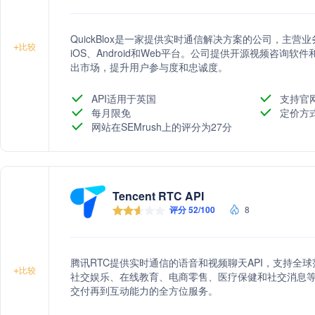
QuickBlox是一家提供实时通信解决方案的公司，主营
+
比较
iOS、Android和Web平台。公司提供开源视频咨询软
出市场，提升用户参与度和忠诚度。
API适用于英国
支持官
每月限免
定价方
网站在SEMrush上的评分为27分
Tencent RTC API
评分 52/100
8
腾讯RTC提供实时通信的语音和视频聊天API，支持全
+
比较
社交娱乐、在线教育、电商零售、医疗保健和社交消息
交付再到互动能力的全方位服务。