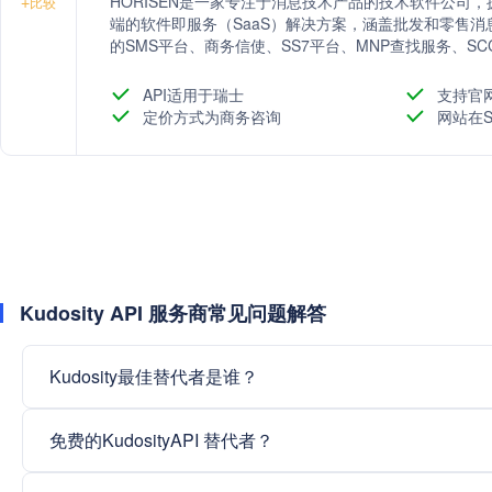
HORISEN是一家专注于消息技术产品的技术软件公司
+
比较
端的软件即服务（SaaS）解决方案，涵盖批发和零售
的SMS平台、商务信使、SS7平台、MNP查找服务、S
息业务提供一站式解决方案。
API适用于瑞士
支持官
定价方式为商务咨询
网站在S
Kudosity API 服务商常见问题解答
Kudosity最佳替代者是谁？
免费的KudosityAPI 替代者？