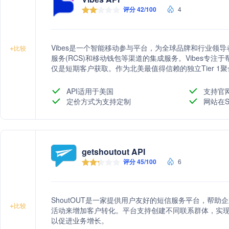
评分 42/100
4
Vibes是一个智能移动参与平台，为全球品牌和行业领导者
+
比较
服务(RCS)和移动钱包等渠道的集成服务。Vibes专
仅是短期客户获取。作为北美最值得信赖的独立Tier 1聚
务，确保信息以最快、最合规的方式从企业传递给客户
API适用于美国
支持官
定价方式为支持定制
网站在S
getshoutout API
评分 45/100
6
ShoutOUT是一家提供用户友好的短信服务平台，帮
+
比较
活动来增加客户转化。平台支持创建不同联系群体，实现
以促进业务增长。