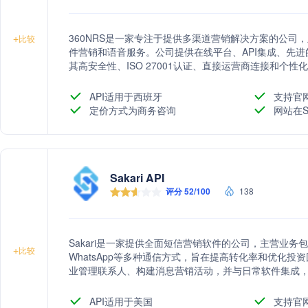
360NRS是一家专注于提供多渠道营销解决方案的公司，主
+
比较
件营销和语音服务。公司提供在线平台、API集成、先进
其高安全性、ISO 27001认证、直接运营商连接和个
提升营销活动效果。
API适用于西班牙
支持官
定价方式为商务咨询
网站在S
Sakari API
评分 52/100
138
Sakari是一家提供全面短信营销软件的公司，主营业务
+
比较
WhatsApp等多种通信方式，旨在提高转化率和优化
业管理联系人、构建消息营销活动，并与日常软件集成，提
实现数据集中化和多渠道内容分发。
API适用于美国
支持官