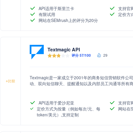
API适用于斯里兰卡
支持官
有限试用
定价方
网站在SEMrush上的评分为20分
Textmagic API
评分 57/100
29
Textmagic是一家成立于2001年的商务短信营销软
+
比较
动、双向短信聊天、提醒通知以及内部员工沟通等所有
API适用于爱沙尼亚
支持官
定价方式为按量（例如每次/元、每
网站在S
token/美元）,支持定制