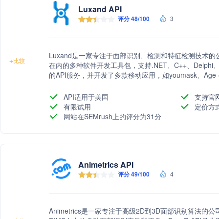
Luxand API
评分 48/100
3
Luxand是一家专注于面部识别、检测和特征检测技术的公司，提供包
+
比较
在内的多种软件开发工具包，支持.NET、C++、Delph
的API服务，并开发了多款移动应用，如youmask、Age
API适用于美国
支持官
有限试用
定价方
网站在SEMrush上的评分为31分
Animetrics API
评分 49/100
4
Animetrics是一家专注于高级2D到3D面部识别算法的公司，提