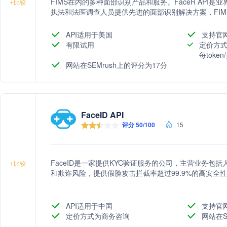
FIMS在内的多种面部识别产品和服务。FaceR API是业界领
+
比较
执法和法医调查人员提供先进的面部识别解决方案，FIMS则是一
识别的集中存储和管理解决方案。
API适用于美国
支持官
有限试用
定价方式
每toke
网站在SEMrush上的评分为17分
FaceID API
评分 50/100
15
FaceID是一家提供KYC验证服务的公司，主营业务
+
比较
和欺诈风险，提供假脸攻击拦截率超过99.9%的高安全
API适用于中国
支持官
定价方式为商务咨询
网站在S