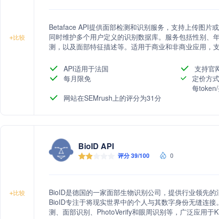
Betaface API提供面部检测和识别服务，支持上传
同时维护多个用户定义的识别数据库。服务包括性别、
+
比较
测，以及面部特征描述等。适用于商业和非商业应用，
API适用于法国
支持官
每月限免
定价方式
每toke
网站在SEMrush上的评分为31分
BioID API
评分 39/100
0
BioID是德国的一家面部生物识别公司，提供行业领先的
+
比较
BioID专注于将现实世界中的个人与其数字身份无缝连
测、面部识别、PhotoVerify和眼周识别等，广泛应用于