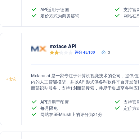
Web服务（BWS）在全球范围内被解决方案提供商、
用。
API适用于德国
支持官
定价方式为商务咨询
网站在S
mxface API
评分 45/100
3
Mxface.ai 是一家专注于计算机视觉技术的公司，
+
比较
内的人工智能模型，并以API形式供各种软件平台开发
面部识别服务，支持1:N面部搜索，并易于集成至各种应
API适用于印度
支持官
每月限免
定价方
网站在SEMrush上的评分为21分