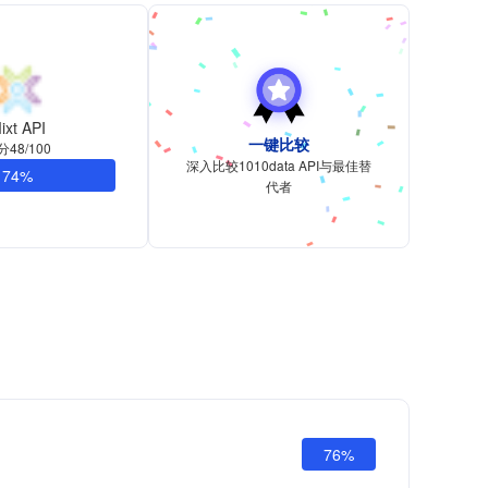
ixt API
一键比较
分48/100
深入比较1010data API与最佳替
74%
代者
76%