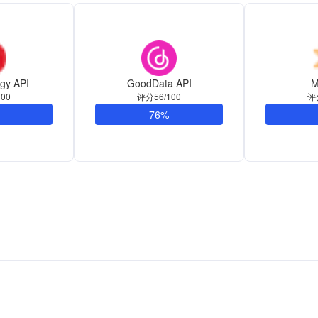
egy API
GoodData API
M
00
评分56/100
评
76%