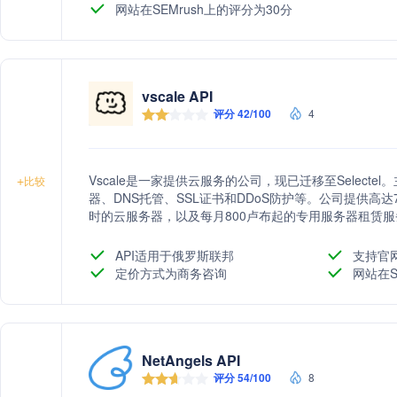
网站在SEMrush上的评分为30分
vscale API
评分 42/100
4
Vscale是一家提供云服务的公司，现已迁移至Selecte
+
比较
器、DNS托管、SSL证书和DDoS防护等。公司提供高达
时的云服务器，以及每月800卢布起的专用服务器租赁服务。
务器、存储、Managed Kubernetes等，并拥有24/7技
API适用于俄罗斯联邦
支持官
定价方式为商务咨询
网站在S
NetAngels API
评分 54/100
8