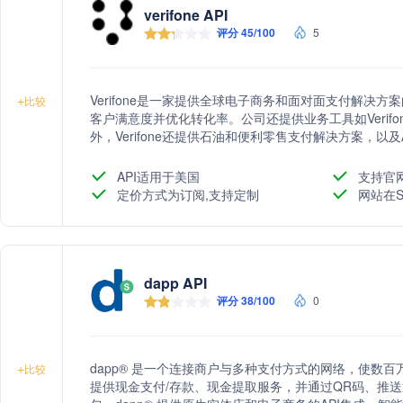
verifone API
评分 45/100
5
Verifone是一家提供全球电子商务和面对面支付解决
+
比较
客户满意度并优化转化率。公司还提供业务工具如Verifon
外，Verifone还提供石油和便利零售支付解决方案，以
API适用于美国
支持官
定价方式为订阅,支持定制
网站在S
dapp API
评分 38/100
0
dapp® 是一个连接商户与多种支付方式的网络，使数
+
比较
提供现金支付/存款、现金提取服务，并通过QR码、推