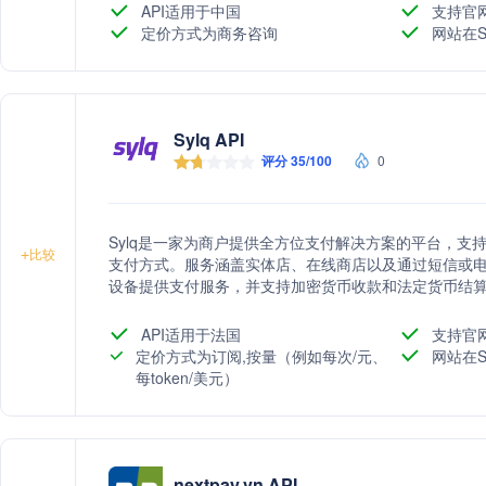
码点单、自营外卖等，帮助商家节约成本，提高经营效
API适用于中国
支持官
定价方式为商务咨询
网站在S
Sylq API
评分 35/100
0
Sylq是一家为商户提供全方位支付解决方案的平台，支
+
比较
支付方式。服务涵盖实体店、在线商店以及通过短信或电子邮件
设备提供支付服务，并支持加密货币收款和法定货币结
API适用于法国
支持官
定价方式为订阅,按量（例如每次/元、
网站在S
每token/美元）
nextpay.vn API