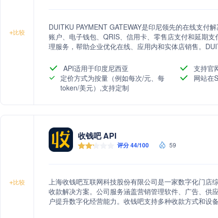
DUITKU PAYMENT GATEWAY是印尼领先的在线
+
比较
账户、电子钱包、QRIS、信用卡、零售店支付和延期
理服务，帮助企业优化在线、应用内和实体店销售。DUI
印尼企业在支付领域的多样化需求。
API适用于印度尼西亚
支持官
定价方式为按量（例如每次/元、每
网站在S
token/美元）,支持定制
收钱吧 API
评分 44/100
59
上海收钱吧互联网科技股份有限公司是一家数字化门店
+
比较
收款解决方案。公司服务涵盖营销管理软件、广告、供
户提升数字化经营能力。收钱吧支持多种收款方式和设
账快速，并提供账户保险，确保商家收款安全便捷。此