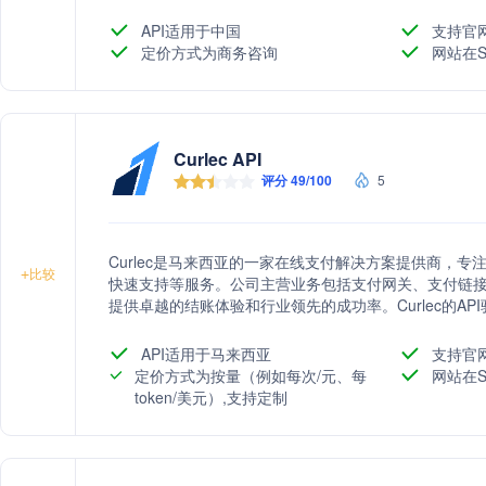
API适用于中国
支持官
定价方式为商务咨询
网站在S
Curlec API
评分 49/100
5
Curlec是马来西亚的一家在线支付解决方案提供商，
+
比较
快速支持等服务。公司主营业务包括支付网关、支付链
提供卓越的结账体验和行业领先的成功率。Curlec的A
据洞察等特点，使其成为超过800万企业信赖的支付解决
API适用于马来西亚
支持官
定价方式为按量（例如每次/元、每
网站在S
token/美元）,支持定制