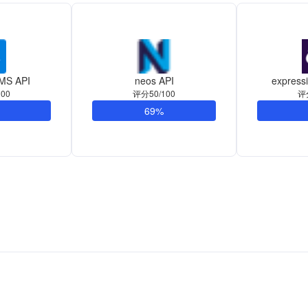
MS API
neos API
express
00
评分50/100
评
69%