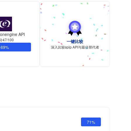
ionengine API
分47/100
一键比较
69%
深入比较spip API与最佳替代者
71%