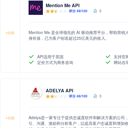
Mention Me API
评分 49/100
5
Mention Me 是全球领先的 AI 驱动推荐平台，帮
+
比较
身价值，已为客户创造超过25亿美元的收入。
API适用于英国
支持官
定价方式为商务咨询
网站在S
ADELYA API
评分 46/100
3
Adelya是一家专注于提供忠诚度软件和解决方案的公
+
比较
引、沟通、激励和分析客户，以提高客户忠诚度和增加