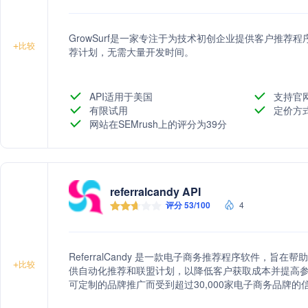
GrowSurf是一家专注于为技术初创企业提供客户推
+
比较
荐计划，无需大量开发时间。
API适用于美国
支持官
有限试用
定价方
网站在SEMrush上的评分为39分
referralcandy API
评分 53/100
4
ReferralCandy 是一款电子商务推荐程序软件，
+
比较
供自动化推荐和联盟计划，以降低客户获取成本并提高参与度。
可定制的品牌推广而受到超过30,000家电子商务品牌的