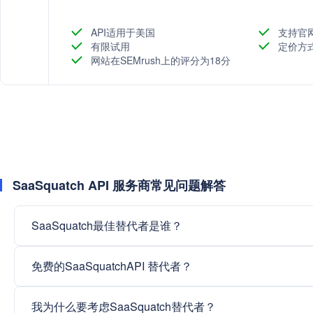
API适用于美国
支持官
有限试用
定价方
网站在SEMrush上的评分为18分
SaaSquatch API 服务商常见问题解答
SaaSquatch最佳替代者是谁？
免费的SaaSquatchAPI 替代者？
我为什么要考虑SaaSquatch替代者？