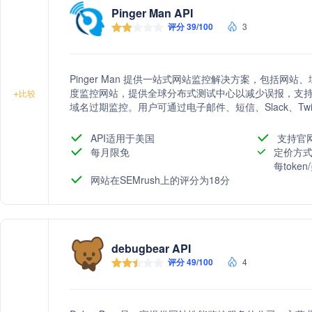
Pinger Man API
评分 39/100
3
Pinger Man 提供一站式网站监控解决方案，包括网
度监控网站，提供全球分布式测试中心以减少误报，支持HTTP
+
比较
域名过期监控。用户可通过电子邮件、短信、Slack、Twit
公共状态页面展示服务的运行时间统计和故障事件。Pinger
控、联系人、警报和维护窗口功能，助力企业业务增长
API适用于美国
支持官
每月限免
定价方式
每toke
网站在SEMrush上的评分为18分
debugbear API
评分 49/100
4