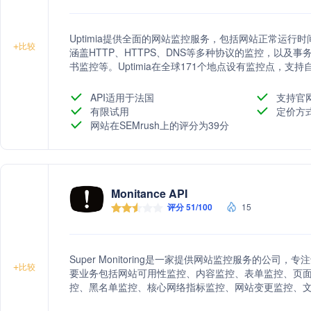
Uptimia提供全面的网站监控服务，包括网站正常运
+
比较
涵盖HTTP、HTTPS、DNS等多种协议的监控，以及
书监控等。Uptimia在全球171个地点设有监控点，
时了解网站状态，保障在线业务的连续性和可靠性。
API适用于法国
支持官
有限试用
定价方
网站在SEMrush上的评分为39分
Monitance API
评分 51/100
15
Super Monitoring是一家提供网站监控服务的公
+
比较
要业务包括网站可用性监控、内容监控、表单监控、页面
控、黑名单监控、核心网络指标监控、网站变更监控、
以及公共状态页面。此外，还提供各种免费工具和插件