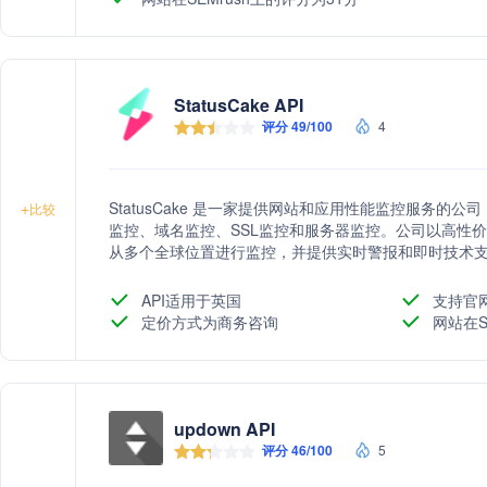
StatusCake API
评分 49/100
4
StatusCake 是一家提供网站和应用性能监控服务
+
比较
监控、域名监控、SSL监控和服务器监控。公司以高性
从多个全球位置进行监控，并提供实时警报和即时技术
API适用于英国
支持官
定价方式为商务咨询
网站在S
updown API
评分 46/100
5