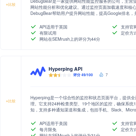
DebugBear是一家提供网站性能监控服务的公司，主
+
比较
网站性能分析和优化建议。通过监控页面加载速度和核心网络关键
DebugBear帮助用户提升网站性能，提高Google排名
API适用于英国
支持官
有限试用
定价方
网站在SEMrush上的评分为44分
Hyperping API
评分 49/100
7
Hyperping是一个综合性的监控和状态页面平台，提
+
比较
理。它支持24种检查类型、19个地区的监控，确保系统100
知，支持多种通知渠道和集成，包括手机、Slack、Micro
如单点登录、REST API、审计日志、自定义电子邮件
状态页面。Hyperping致力于提供高性价比的服务，
API适用于美国
支持官
每月限免
定价方
网站在SEMrush上的评分为31分