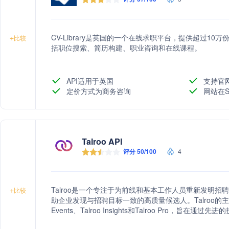
CV-Library是英国的一个在线求职平台，提供超过1
+
比较
括职位搜索、简历构建、职业咨询和在线课程。
API适用于英国
支持官
定价方式为商务咨询
网站在S
Talroo API
评分 50/100
4
Talroo是一个专注于为前线和基本工作人员重新发明
+
比较
助企业发现与招聘目标一致的高质量候选人。Talroo的主营业务包括T
Events、Talroo Insights和Talroo Pro
和效果。