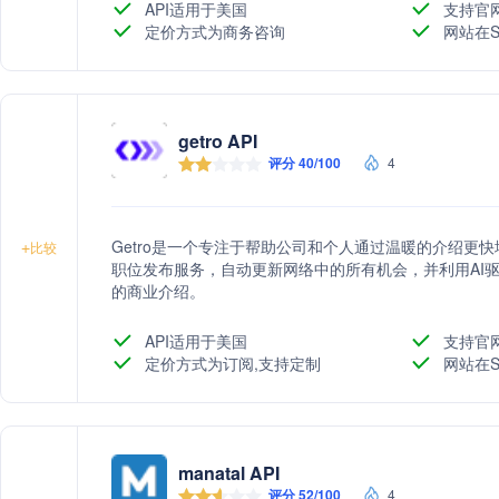
API适用于美国
支持官
定价方式为商务咨询
网站在S
getro API
评分 40/100
4
Getro是一个专注于帮助公司和个人通过温暖的介绍更
+
比较
职位发布服务，自动更新网络中的所有机会，并利用AI
的商业介绍。
API适用于美国
支持官
定价方式为订阅,支持定制
网站在S
manatal API
评分 52/100
4