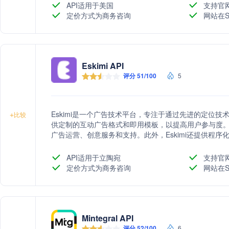
API适用于美国
支持官
定价方式为商务咨询
网站在S
Eskimi API
评分 51/100
5
Eskimi是一个广告技术平台，专注于通过先进的定位
+
比较
供定制的互动广告格式和即用模板，以提高用户参与度。Es
广告运营、创意服务和支持。此外，Eskimi还提供程
质广告位和多屏幕广告单元，以及定制的富媒体服务。
API适用于立陶宛
支持官
定价方式为商务咨询
网站在S
Mintegral API
评分 52/100
6