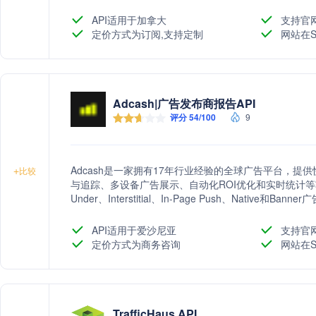
API适用于加拿大
支持官
定价方式为订阅,支持定制
网站在S
Adcash|广告发布商报告API
评分 54/100
9
Adcash是一家拥有17年行业经验的全球广告平台，
+
比较
与追踪、多设备广告展示、自动化ROI优化和实时统计等
Under、Interstitial、In-Page Push、Native和
于通过尖端技术提升媒体买家、联盟营销人员、广告网
API适用于爱沙尼亚
支持官
定价方式为商务咨询
网站在S
TrafficHaus API