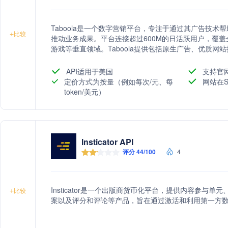
Taboola是一个数字营销平台，专注于通过其广告技
+
比较
推动业务成果。平台连接超过600M的日活跃用户，覆
游戏等垂直领域。Taboola提供包括原生广告、优质
更高的转化率和用户参与度。
API适用于美国
支持官
定价方式为按量（例如每次/元、每
网站在S
token/美元）
Insticator API
评分 44/100
4
Insticator是一个出版商货币化平台，提供内容参与
+
比较
案以及评分和评论等产品，旨在通过激活和利用第一方