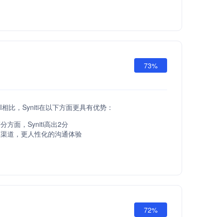
73%
 API相比，Syniti在以下方面更具有优势：
方面，Syniti高出2分
服渠道，更人性化的沟通体验
72%