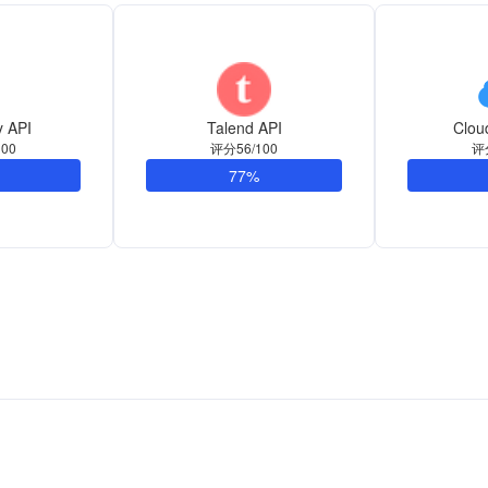
 API
Talend API
Clou
00
评分56/100
评
77%