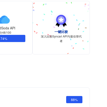
dSoda API
一键比较
分48/100
深入比较Syncari API与最佳替代
74%
者
88%