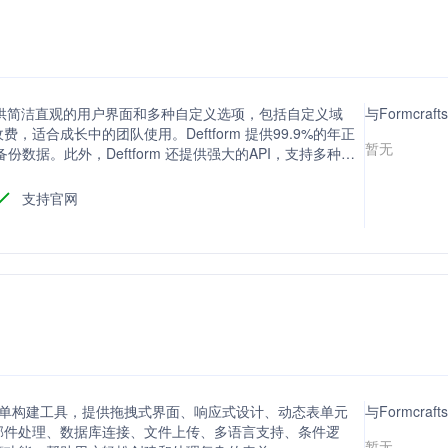
器，提供简洁直观的用户界面和多种自定义选项，包括自定义域
与Formcra
适合成长中的团队使用。Deftform 提供99.9%的年正
暂无
数据。此外，Deftform 还提供强大的API，支持多种字
rd等直接集成，提供数据增强服务，帮助用户获取更高质量的潜
支持官网
款强大表单构建工具，提供拖拽式界面、响应式设计、动态表单元
与Formcra
邮件处理、数据库连接、文件上传、多语言支持、条件逻
暂无