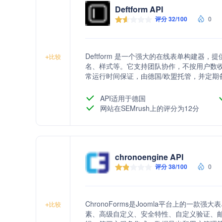
Deftform API
评分 32/100
0
Deftform 是一个强大的在线表单构建
+
比较
名、样式等。它支持团队协作，不按用户数收费，
常运行时间保证，由德国/欧盟托管，并定期备份
段类型，并与现有平台如Slack、Disco
在客户信息。
API适用于德国
网站在SEMrush上的评分为12分
chronoengine API
评分 38/100
0
ChronoForms是Joomla平台上的一
+
比较
素、高级自定义、安全特性、自定义验证、