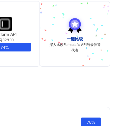
tform API
一键比较
分32/100
深入比较Formcrafts API与最佳替
74%
代者
78%