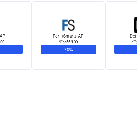
 API
FormSmarts API
Def
00
评分55/100
评
76%