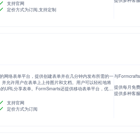
提供多种客
支持官网
定价方式为订阅,支持定制
基于云的网络表单平台，提供创建表单并在几分钟内发布所需的一
与Formcra
支付，并允许用户在表单上上传图片和文档。用户可以轻松地将
提供每月免费
om的URL分享表单。FormSmarts还提供移动表单平台，优化
提供多种客
导出为Excel电子表格，以及在线查看或下载PDF报告。
支持官网
定价方式为订阅