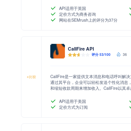
API适用于英国
定价方式为商务咨询
网站在SEMrush上的评分为37分
CallFire API
评分 53/100
36
CallFire是一家提供文本消息和电话呼
+
比较
通过其平台，企业可以轻松发送个性化消息
和缩短收款周期来增加收入。CallFire
提供包括文本消息、呼叫跟踪、语音广播和交
支持技术集成。CallFire的目标是减少客
API适用于美国
定价方式为订阅