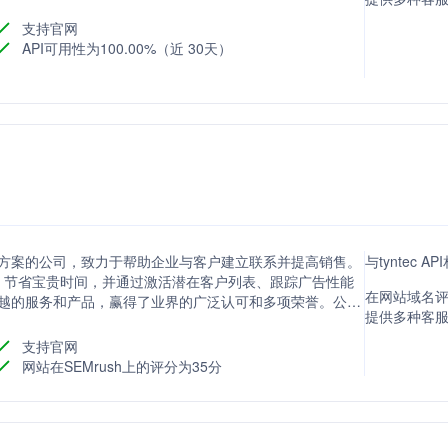
支持官网
API可用性为100.00%（近 30天）
叫解决方案的公司，致力于帮助企业与客户建立联系并提高销售。
与tyntec 
，节省宝贵时间，并通过激活潜在客户列表、跟踪广告性能
在网站域名评分
以其卓越的服务和产品，赢得了业界的广泛认可和多项荣誉。公司
提供多种客
互式语音响应（IVR）在内的多种服务，并通过开发者API
户流失，提高销售额，并启动直接的客户对话。
支持官网
网站在SEMrush上的评分为35分