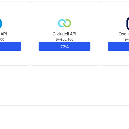
API
Clickatell API
Open
00
评分50/100
评
72%