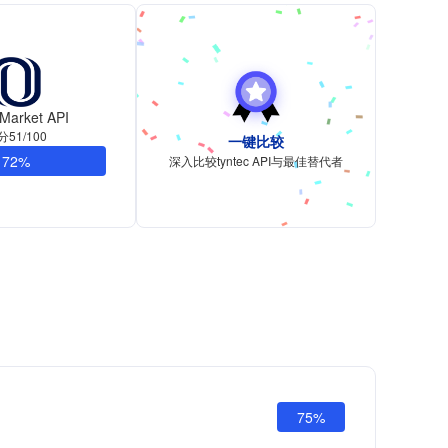
Market API
分51/100
一键比较
72%
深入比较tyntec API与最佳替代者
75%