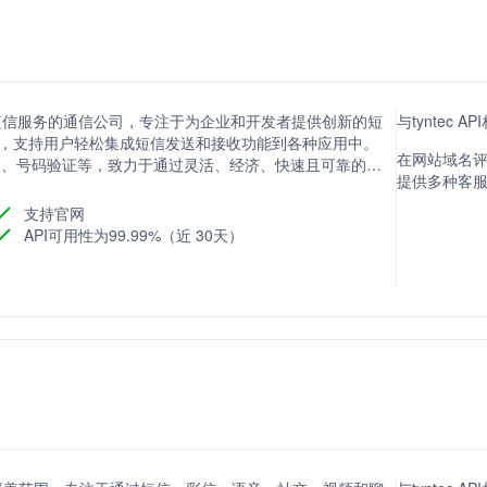
供全方位短信服务的通信公司，专注于为企业和开发者提供创新的短
与tyntec 
I，支持用户轻松集成短信发送和接收功能到各种应用中。
在网站域名评分方
音转换、号码验证等，致力于通过灵活、经济、快速且可靠的服
提供多种客
此外，公司还提供易于使用的Web应用程序和电子邮件到
支持官网
API可用性为99.99%（近 30天）