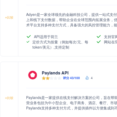
Adyen是一家全球领先的金融科技公司，提供一站式支
+
比较
上和线下支付数据，帮助企业在全球范围内拓展业务，优化
术平台支持多种支付方式，具备强大的风控管理能力，能够
供定制化的行业解决方案，满足不同业务模式的需求。
API适用于荷兰
支持官
定价方式为按量（例如每次/元、每
网站在S
token/美元）,支持定制
Paylands API
评分 43/100
4
Paylands是一家提供在线支付解决方案的公司，旨
+
比较
营业务包括为中小型企业、电子商务、酒店、餐厅、市
Paylands支持多种支付方式，并提供插件以方便集成到不同
处理了超过100万笔交易，涉及超过20种货币，服务覆