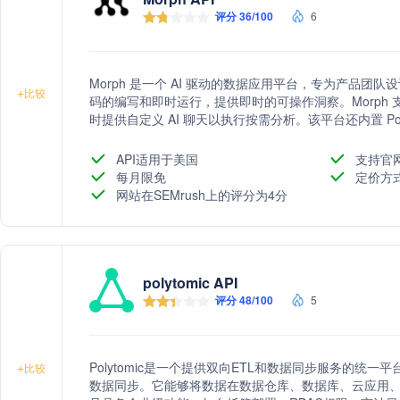
评分 36/100
6
Morph 是一个 AI 驱动的数据应用平台，专为产品团队设
+
比较
码的编写和即时运行，提供即时的可操作洞察。Morph 支持导
时提供自定义 AI 聊天以执行按需分析。该平台还内置 Po
Git 管理，并提供定时执行功能以保持数据更新。Morph 强
API适用于美国
支持官
每月限免
定价方
网站在SEMrush上的评分为4分
polytomic API
评分 48/100
5
Polytomic是一个提供双向ETL和数据同步服务的统一平
+
比较
数据同步。它能够将数据在数据仓库、数据库、云应用、通