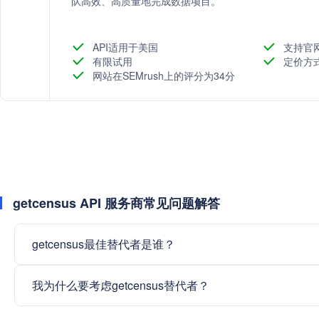
队高效、高质量地完成数据项目。
API适用于美国
支持官
有限试用
定价方
网站在SEMrush上的评分为34分
getcensus API 服务商常见问题解答
getcensus最佳替代者是谁？
我为什么要考虑getcensus替代者？