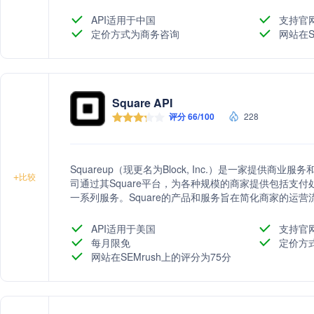
API适用于中国
支持官
定价方式为商务咨询
网站在S
Square API
评分 66/100
228
Squareup（现更名为Block, Inc.）是一家提供
+
比较
司通过其Square平台，为各种规模的商家提供包括支
一系列服务。Square的产品和服务旨在简化商家的运营
支持开发者构建定制化的商业应用。此外，Square还
用，帮助商家在线上线下无缝地处理交易。
API适用于美国
支持官
每月限免
定价方
网站在SEMrush上的评分为75分