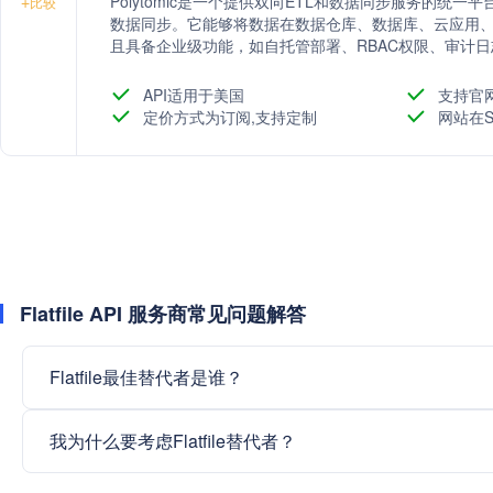
Polytomic是一个提供双向ETL和数据同步服务的统一平
+
比较
数据同步。它能够将数据在数据仓库、数据库、云应用、通
且具备企业级功能，如自托管部署、RBAC权限、审计日
API适用于美国
支持官
定价方式为订阅,支持定制
网站在S
Flatfile API 服务商常见问题解答
Flatfile最佳替代者是谁？
我为什么要考虑Flatfile替代者？