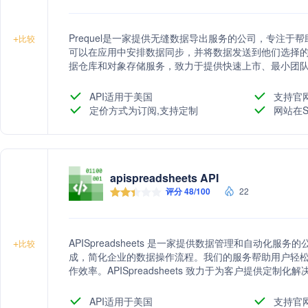
Prequel是一家提供无缝数据导出服务的公司，专注
+
比较
可以在应用中安排数据同步，并将数据发送到他们选择的平
据仓库和对象存储服务，致力于提供快速上市、最小团
解决方案。
API适用于美国
支持官
定价方式为订阅,支持定制
网站在S
apispreadsheets API
评分 48/100
22
APISpreadsheets 是一家提供数据管理和自动化服
+
比较
成，简化企业的数据操作流程。我们的服务帮助用户轻
作效率。APISpreadsheets 致力于为客户提供定
的平台，用户可以更智能地管理数据，实现业务流程的
API适用于美国
支持官