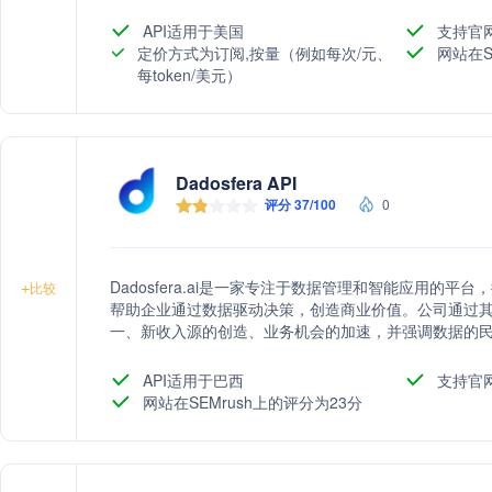
API适用于美国
支持官
定价方式为订阅,按量（例如每次/元、
网站在S
每token/美元）
Dadosfera API
评分 37/100
0
Dadosfera.ai是一家专注于数据管理和智能应用的
+
比较
帮助企业通过数据驱动决策，创造商业价值。公司通过
一、新收入源的创造、业务机会的加速，并强调数据的
和可审计性，同时关注隐私和安全。
API适用于巴西
支持官
网站在SEMrush上的评分为23分