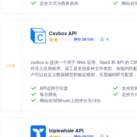
定价方式为商务咨询
网站在S
Csvbox API
评分 38/100
4
csvbox.io 提供一个用于 Web 应用、SaaS 和 API
+
比较
件导入应用程序。该工具支持多种文件类型，智能列匹
户可以自定义数据模型和验证规则，无需编码即可配置，支
应用。
API适用于印度
支持官
每月限免
定价方
网站在SEMrush上的评分为19分
triplewhale API
评分 49/100
8