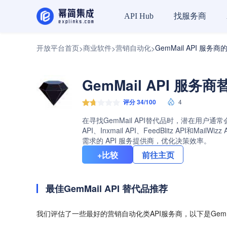
找服务商
API Hub
开放平台首页
商业软件
营销自动化
GemMail API 服务
>
>
>
GemMail API 服务
评分 34/100
4
在寻找GemMail API替代品时，潜在用户通常
API、Inxmail API、FeedBlitz A
需求的 API 服务提供商，优化决策效率。
+比较
前往主页
最佳GemMail API 替代品推荐
我们评估了一些最好的营销自动化类API服务商，以下是GemMa