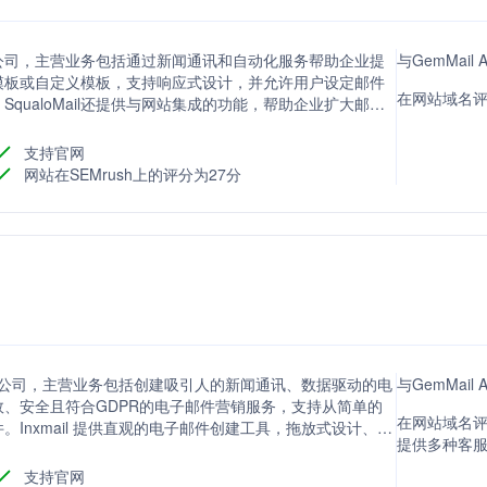
平台的公司，主营业务包括通过新闻通讯和自动化服务帮助企业提
与GemMail
模板或自定义模板，支持响应式设计，并允许用户设定邮件
在网站域名评分
qualoMail还提供与网站集成的功能，帮助企业扩大邮件
支持官网
网站在SEMrush上的评分为27分
方案的公司，主营业务包括创建吸引人的新闻通讯、数据驱动的电
与GemMail
、安全且符合GDPR的电子邮件营销服务，支持从简单的
在网站域名评分
nxmail 提供直观的电子邮件创建工具，拖放式设计、AI
提供多种客
作流程的营销自动化功能，帮助用户节省时间并提高转化
项，可以与现有的技术栈如CRM、CMS和在线商店集成，或者
支持官网