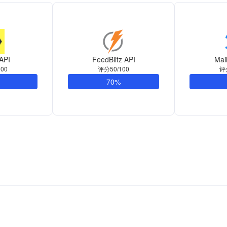
 API
FeedBlitz API
Mai
00
评分50/100
评
70%