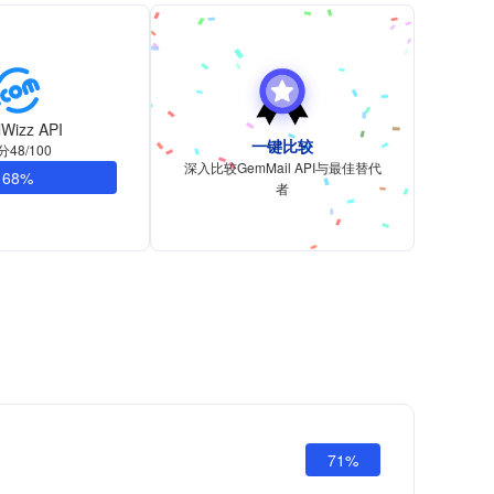
lWizz API
一键比较
分48/100
深入比较GemMail API与最佳替代
68%
者
71%