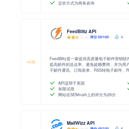
依赖于Inxmail SMTP Mail Rela
定价方式为商务咨询
于营销活动。
FeedBlitz API
评分 50/100
4
FeedBlitz是一家提供高质量电子邮件
+
比较
提高邮件的送达率、避免超额费用，并为用户提
子邮件通讯、订阅表单、RSS转电子邮件、R
检测、标签、电子邮件自动化、集成、漏斗、
众，并节省时间和资源。
API适用于美国
有限试用
网站在SEMrush上的评分为28分
MailWizz API
评分 48/100
6