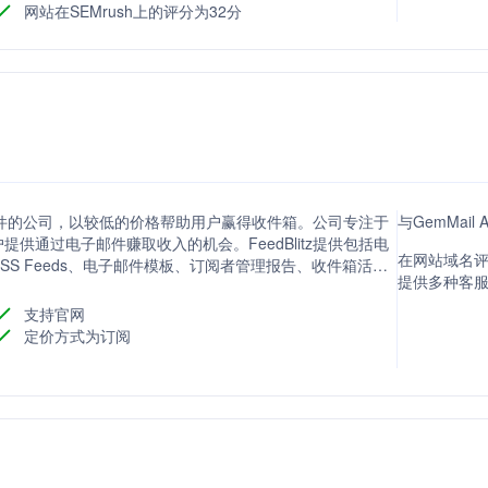
y进行邮件发送。公司注重数据保护和GDPR合规性，确保用户可以专注
网站在SEMrush上的评分为32分
营销软件的公司，以较低的价格帮助用户赢得收件箱。公司专注于
与GemMail
供通过电子邮件赚取收入的机会。FeedBlitz提供包括电
在网站域名评分
SS Feeds、电子邮件模板、订阅者管理报告、收件箱活动
提供多种客
API、计划等多种功能，支持用户建立持久的平台，连接受
支持官网
定价方式为订阅