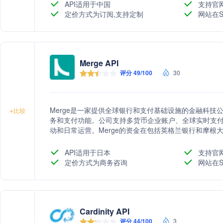
API适用于中国
支持官
定价方式为订阅,支持定制
网站在S
Merge API
评分 49/100
30
Merge是一家提供全球银行和支付基础设施的金融科技
+
比较
务和支付功能。公司支持多货币企业账户、全球实时支
动和日常运营。Merge的资金在包括英格兰银行和摩根
全保管，确保客户资金安全。通过API和Webhook自
和部署新的产品体验。
API适用于日本
支持官
定价方式为商务咨询
网站在S
Cardinity API
评分 44/100
3