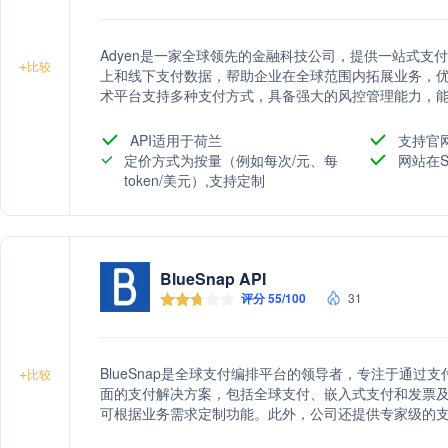
Adyen是一家全球领先的金融科技公司，提供一站式支
+
比较
上和线下支付数据，帮助企业在全球范围内拓展业务，优化
术平台支持多种支付方式，具备强大的风控管理能力，能够
供定制化的行业解决方案，满足不同业务模式的需求。
API适用于荷兰
支持官
定价方式为按量（例如每次/元、每
网站在S
token/美元）,支持定制
BlueSnap API
评分 55/100
31
BlueSnap是全球支付编排平台的领导者，专注于通
+
比较
面的支付解决方案，包括全球支付、嵌入式支付和发票及账
可根据业务需求定制功能。此外，公司还提供专家级的
功率，降低风险。BlueSnap的服务已赢得全球数千家