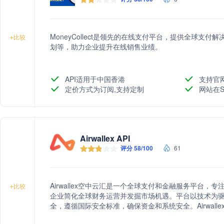
MoneyCollect是领先的在线支付平台，提供全球支
+
比较
划等，助力企业提升在线销售业绩。
API适用于中国香港
支持官
定价方式为订阅,支持定制
网站在S
Airwallex API
评分 58/100
61
Airwallex空中云汇是一个全球支付和金融服务平台
+
比较
企业简化全球财务运营并发掘市场机遇。平台以技术为驱动
全，遵循国际安全标准，确保资金和系统安全。Airwal
本的支付解决方案，深受客户好评，帮助企业节省成本