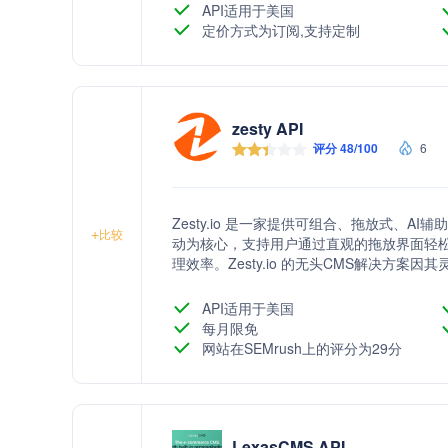
API适用于美国
定价方式为订阅,支持定制
zesty API
评分 48/100
6
Zesty.io 是一家提供可组合、拖放式、
+
比较
动为核心，支持用户通过直观的拖放界面轻
理效率。Zesty.io 的无头CMS解决方
API适用于美国
每月限免
网站在SEMrush上的评分为29分
LexasCMS API