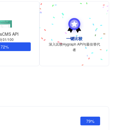
asCMS API
一键比较
分31/100
深入比较Hygraph API与最佳替代
72%
者
79%