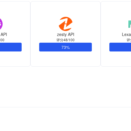
API
zesty API
Lex
00
评分48/100
评
73%