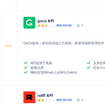
goco API
评分 52/100
4
GoCo提供一体化的在线人力资源、薪资和福利管理软
+
比较
API适用于美国
支持官
有限试用
定价方
网站在SEMrush上的评分为46分
rollfi API
评分 35/100
0