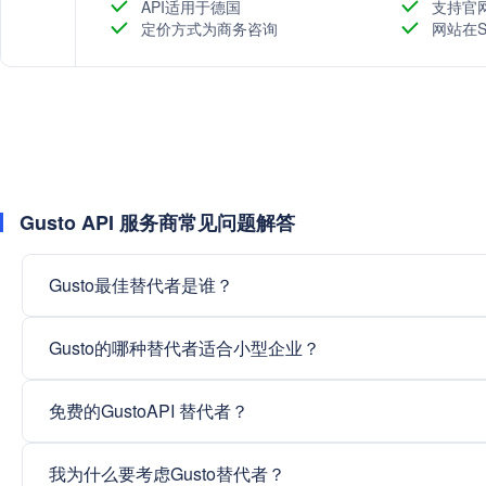
力资源、薪资、人才、时间、 税收和福利管理融为一体
API适用于德国
支持官
领导者。我们无与伦比的经验、深刻的洞察力和尖端的
定价方式为商务咨询
网站在S
业务优势。 进一步了解我们的理念、成功因素以及公司
Gusto API 服务商常见问题解答
Gusto最佳替代者是谁？
Gusto的哪种替代者适合小型企业？
免费的GustoAPI 替代者？
我为什么要考虑Gusto替代者？