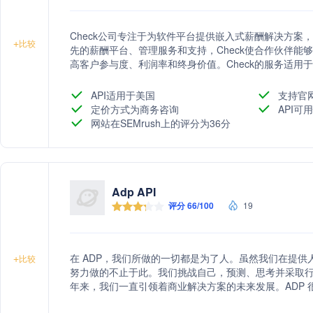
Check公司专注于为软件平台提供嵌入式薪酬解决方案
+
比较
先的薪酬平台、管理服务和支持，Check使合作伙伴能
高客户参与度、利润率和终身价值。Check的服务适用
力资源及EOR平台等，致力于简化薪酬流程，推动企业
API适用于美国
支持官
定价方式为商务咨询
API可
网站在SEMrush上的评分为36分
Adp API
评分 66/100
19
在 ADP，我们所做的一切都是为了人。虽然我们在提
+
比较
努力做的不止于此。我们挑战自己，预测、思考并采取行动
年来，我们一直引领着商业解决方案的未来发展。ADP 很荣
年“全球最受赞赏公司”榜单*。 我们是一家综合性的全球云人力资本管理 (HCM) 解决方案提供商，将人