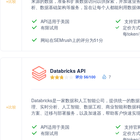
来源的数据，准备和扩展数据访问以供探索，并加速业务
+
比较
析、数据基础架构等服务，旨在让每个人都能利用数据
API适用于美国
支持官
有限试用
定价方式
每toke
网站在SEMrush上的评分为51分
Databricks API
评分 56/100
7
Databricks是一家数据和人工智能公司，提供统一
理、实时分析、人工智能、数据工程、商业智能和数据
+
比较
方案、迁移与部署服务，以及加速器，帮助客户快速实
API适用于美国
支持官
有限试用
定价方式
每toke