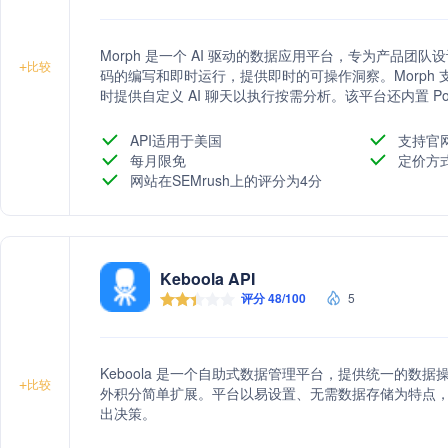
Morph 是一个 AI 驱动的数据应用平台，专为产品团队设
+
比较
码的编写和即时运行，提供即时的可操作洞察。Morph 支持导
时提供自定义 AI 聊天以执行按需分析。该平台还内置 Po
Git 管理，并提供定时执行功能以保持数据更新。Morph 强
API适用于美国
支持官
每月限免
定价方
网站在SEMrush上的评分为4分
Keboola API
评分 48/100
5
Keboola 是一个自助式数据管理平台，提供统一的数
+
比较
外积分简单扩展。平台以易设置、无需数据存储为特点
出决策。