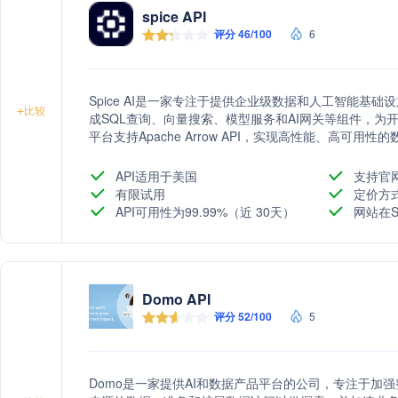
spice API
评分 46/100
6
Spice AI是一家专注于提供企业级数据和人工智能基础设施的公
+
比较
成SQL查询、向量搜索、模型服务和AI网关等组件，为
平台支持Apache Arrow API，实现高性能、高可
者的工作流程，降低成本，并加速智能应用的开发。
API适用于美国
支持官
有限试用
定价方
API可用性为99.99%（近 30天）
网站在S
Domo API
评分 52/100
5
Domo是一家提供AI和数据产品平台的公司，专注于加