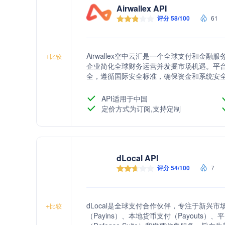
Airwallex API
评分 58/100
61
Airwallex空中云汇是一个全球支付和
+
比较
企业简化全球财务运营并发掘市场机遇。平台以
全，遵循国际安全标准，确保资金和系统安全。
本的支付解决方案，深受客户好评，帮助企
API适用于中国
定价方式为订阅,支持定制
dLocal API
评分 54/100
7
dLocal是全球支付合作伙伴，专注于新兴
+
比较
（Payins）、本地货币支付（Payouts）、平台