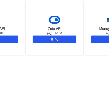
 API
Zota API
Money
00
评分39/100
评
81%