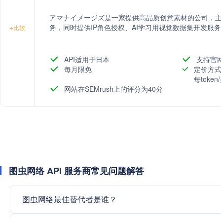
アマナイメージズ是一家提供高品质创意素材的公司，
务，同时提供IP角色授权、AI学习用视觉数据集开发服
+
比较
API适用于日本
支持官
每月限免
定价方式
每toke
网站在SEMrush上的评分为40分
图虫网络 API 服务商常见问题解答
图虫网络最佳替代者是谁？