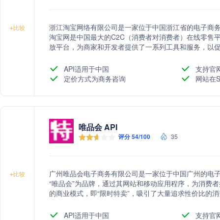
浙江淘宝网络有限公司是一家位于中国浙江省的电子商
+
比较
淘宝网是中国最大的C2C（消费者对消费者）在线零售
放平台，为商家和开发者提供了一系列工具和服务，以
品种类、便捷的购物体验和强大的用户基础，成为中国
API适用于中国
支持官
定价方式为商务咨询
网站在S
唯品会 API
评分 54/100
35
广州唯品会电子商务有限公司是一家位于中国广州的电
+
比较
“唯品会”为品牌，通过其网站和移动应用程序，为消费
的商业模式，即“限时特卖”，吸引了大量追求性价比的
不断优化供应链和物流服务，确保顾客能够快速、便捷
API适用于中国
支持官