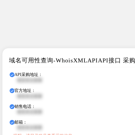
域名可用性查询-WhoisXMLAPIAPI接口 采
API采购地址：
请登录后查看
官方地址：
请登录后查看
销售电话：
请登录后查看
邮箱：
请登录后查看