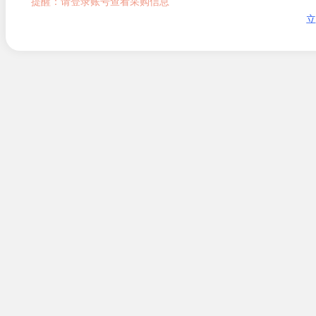
提醒：请登录账号查看采购信息
立