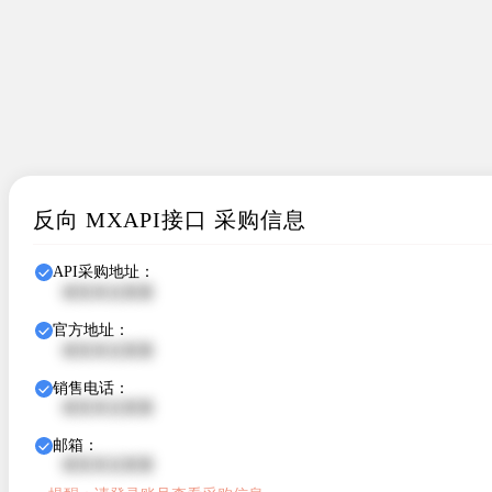
反向 MXAPI接口 采购信息
API采购地址：
请登录后查看
官方地址：
请登录后查看
销售电话：
请登录后查看
邮箱：
请登录后查看