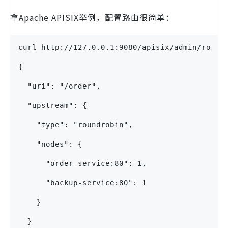
拿Apache APISIX举例，配置路由很简单：
curl http://127.0.0.1:9080/apisix/admin/route
{
  "uri": "/order",
  "upstream": {
    "type": "roundrobin",
    "nodes": {
      "order-service:80": 1,
      "backup-service:80": 1
    }
  }