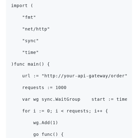
import (
    "fmt"
    "net/http"
    "sync"
    "time"
)func main() {
    url := "http://your-api-gateway/order"
    requests := 1000
    var wg sync.WaitGroup    start := time.No
    for i := 0; i < requests; i++ {
        wg.Add(1)
        go func() {