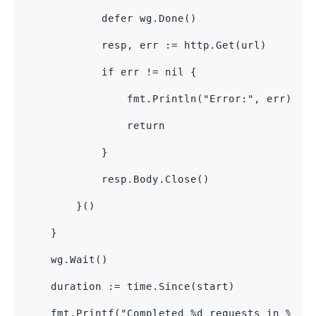
            defer wg.Done()
            resp, err := http.Get(url)
            if err != nil {
                fmt.Println("Error:", err)
                return
            }
            resp.Body.Close()
        }()
    }
    wg.Wait()
    duration := time.Since(start)
    fmt.Printf("Completed %d requests in %vn"