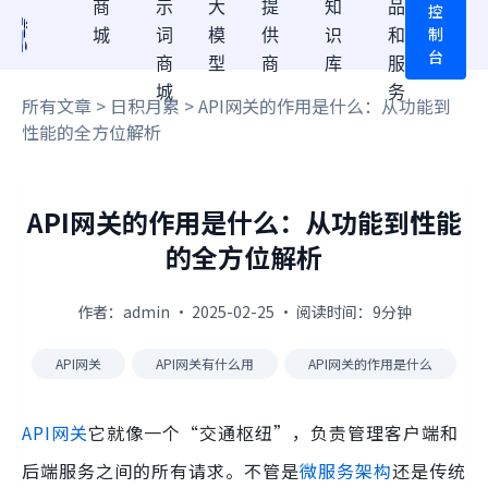
商
示
大
提
知
品
控
制
城
词
模
供
识
和
台
商
型
商
库
服
城
务
所有文章
>
日积月累
> API网关的作用是什么：从功能到
性能的全方位解析
API网关的作用是什么：从功能到性能
的全方位解析
作者：admin · 2025-02-25 · 阅读时间：9分钟
API网关
API网关有什么用
API网关的作用是什么
API网关
它就像一个“交通枢纽”，负责管理客户端和
后端服务之间的所有请求。不管是
微服务架构
还是传统