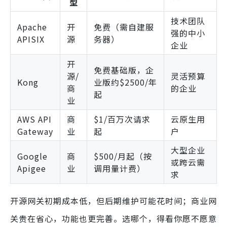
型
技术团队
Apache
开
免费（需自建服
强的中小
APISIX
源
务器）
企业
开
免费基础版，企
源/
灵活预算
Kong
业版约$2500/年
商
的企业
起
业
AWS API
商
$1/百万次请求
云原生用
Gateway
业
起
户
大型企业
Google
商
$500/月起（按
或跨云需
Apigee
业
调用量计费）
求
开源网关初期成本低，但后期维护可能花时间；商业网
关贵在省心，功能也更完善。选哪个，得看你愿不愿意