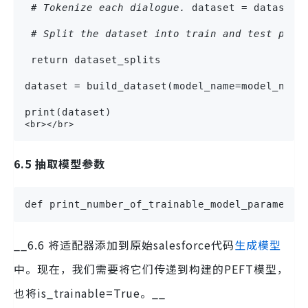
# Tokenize each dialogue.
 dataset = dataset.
# Split the dataset into train and test part
 return dataset_splits
dataset = build_dataset(model_name=model_name
print(dataset)
<br></br>
6.5 抽取模型参数
def print_number_of_trainable_model_parameter
__6.6 将适配器添加到原始salesforce代码
生成模型
中。现在，我们需要将它们传递到构建的PEFT模型，
也将is_trainable=True。__