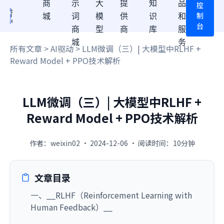
商
示
大
提
知
品
控
制
城
词
模
供
识
和
台
商
型
商
库
服
城
务
所有文章
>
AI驱动
> LLM微调（三）| 大模型中RLHF +
Reward Model + PPO技术解析
LLM微调（三）| 大模型中RLHF +
Reward Model + PPO技术解析
作者：weixin02 · 2024-12-06 · 阅读时间：10分钟
文章目录
一、__RLHF（Reinforcement Learning with
Human Feedback）__