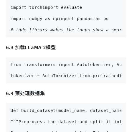
import torchimport evaluate
import numpy as npimport pandas as pd
# tqdm library makes the loops show a smart p
6.3 加载LLaMA 2模型
from transformers import AutoTokenizer, AutoM
tokenizer = AutoTokenizer.from_pretrained("co
6.4 预处理数据集
def build_dataset(model_name, dataset_name, i
“””Preprocess the dataset and split it into t