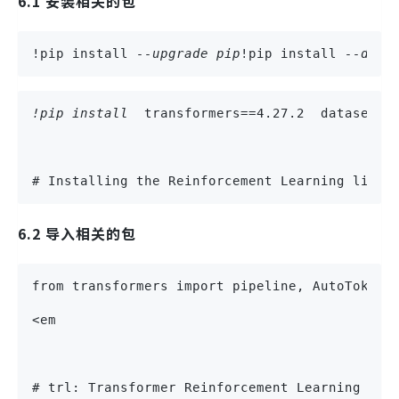
6.1 安装相关的包
!pip install 
--upgrade pip
!pip install 
--disa
!pip install 
 transformers==4.27.2  datasets=
# Installing the Reinforcement Learning libra
6.2 导入相关的包
from transformers import pipeline, AutoTokeni
<em
# trl: Transformer Reinforcement Learning lib