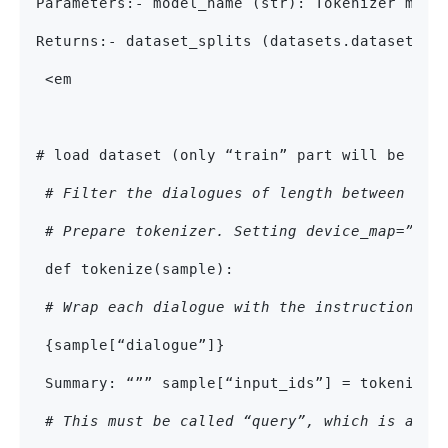
Parameters:- model_name (str): Tokenizer mode
Returns:- dataset_splits (datasets.dataset_di
 <em
# load dataset (only “train” part will be eno
# Filter the dialogues of length between inp
# Prepare tokenizer. Setting device_map=”aut
 def tokenize(sample):
# Wrap each dialogue with the instruction.
 p
 {sample[“dialogue”]}
 Summary: “”” sample[“input_ids”] = tokenizer
# This must be called “query”, which is a re