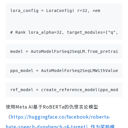
lora_config = LoraConfig( r=32, <em
# Rank lora_alpha=32, target_modules=["q", "v
model = AutoModelForSeq2SeqLM.from_pretrained
ppo_model = AutoModelForSeq2SeqLMWithValueHea
ref_model = create_reference_model(ppo_model)
使用Meta AI基于RoBERTa的仇恨言论模型
（
https://huggingface.co/facebook/roberta-
hate-speech-dynabench-r4-target）作为奖励模