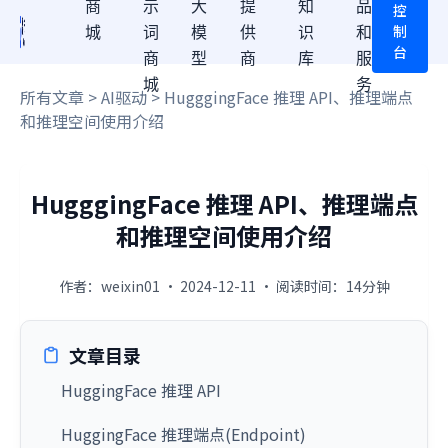
商
示
大
提
知
品
控
制
城
词
模
供
识
和
台
商
型
商
库
服
城
务
所有文章
>
AI驱动
> HugggingFace 推理 API、推理端点
和推理空间使用介绍
HugggingFace 推理 API、推理端点
和推理空间使用介绍
作者：weixin01 · 2024-12-11 · 阅读时间：14分钟
文章目录
HuggingFace 推理 API
HuggingFace 推理端点(Endpoint)