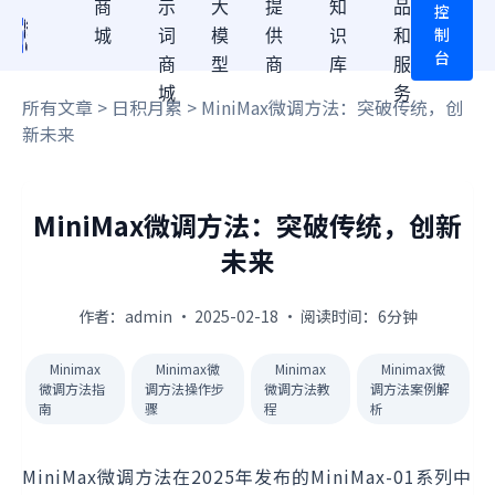
商
示
大
提
知
品
控
制
城
词
模
供
识
和
台
商
型
商
库
服
城
务
所有文章
>
日积月累
> MiniMax微调方法：突破传统，创
新未来
MiniMax微调方法：突破传统，创新
未来
作者：admin · 2025-02-18 · 阅读时间：6分钟
Minimax
Minimax微
Minimax
Minimax微
微调方法指
调方法操作步
微调方法教
调方法案例解
南
骤
程
析
MiniMax微调方法在2025年发布的MiniMax-01系列中