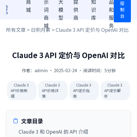
商
示
大
提
知
品
控
制
城
词
模
供
识
和
台
商
型
商
库
服
城
务
所有文章
>
日积月累
> Claude 3 API 定价与 OpenAI 对比
Claude 3 API 定价与 OpenAI 对比
作者：admin · 2025-02-24 · 阅读时间：5分钟
Claude 3
Claude 3
Claude 3
Claude 3
API价格明
API价格详
API定价指
API定价解
细
情
南
析
文章目录
Claude 3 和 OpenAI 的 API 介绍