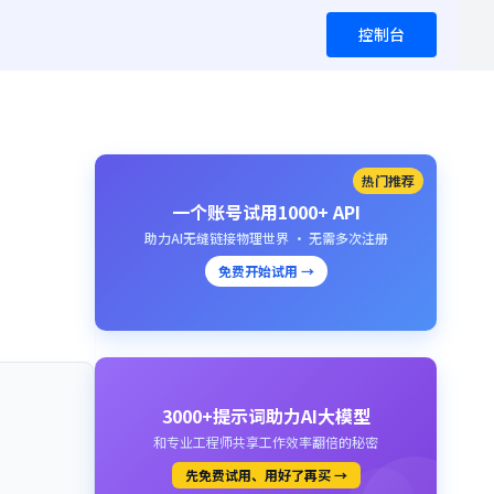
控制台
热门推荐
一个账号试用1000+ API
助力AI无缝链接物理世界 · 无需多次注册
免费开始试用 →
3000+提示词助力AI大模型
和专业工程师共享工作效率翻倍的秘密
先免费试用、用好了再买 →